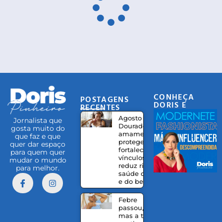
CONHEÇA
POSTAGENS
DORIS E
RECENTES
EQUIPE
Agosto
Jornalista que
Dourado:
gosta muito do
amamentação
que faz e que
protege,
quer dar espaço
fortalece
para quem quer
vínculos e
mudar o mundo
reduz riscos à
para melhor.
saúde da mãe
e do bebê
Febre
passou,
mas a tosse