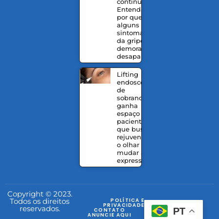
continua?
Entenda
por que
alguns
sintomas
da gripe
demoram a
desaparecer
Lifting
endoscópico
de
sobrancelhas
ganha
espaço entre
pacientes
que buscam
rejuvenescer
o olhar sem
mudar a
expressão
Copyright © 2023.
Todos os direitos
POLÍTICA E
PRIVACIDADE
reservados.
PT
CONTATO
ANUNCIE AQUI