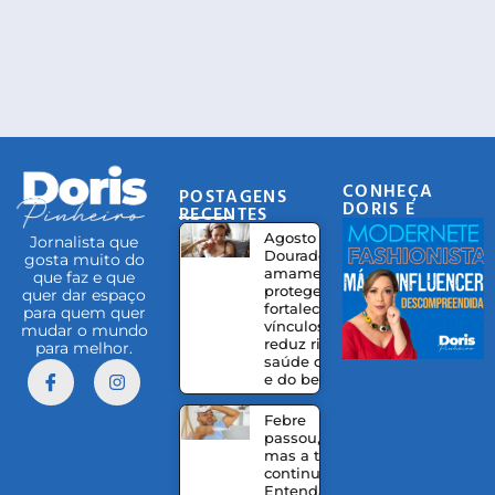
CONHEÇA
POSTAGENS
DORIS E
RECENTES
EQUIPE
Agosto
Jornalista que
Dourado:
gosta muito do
amamentação
que faz e que
protege,
quer dar espaço
fortalece
para quem quer
vínculos e
mudar o mundo
reduz riscos à
para melhor.
saúde da mãe
e do bebê
Febre
passou,
mas a tosse
continua?
Entenda