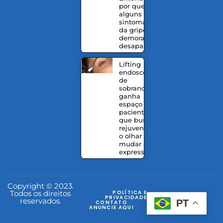
por que
alguns
sintomas
da gripe
demoram a
desaparecer
Lifting
endoscópico
de
sobrancelhas
ganha
espaço entre
pacientes
que buscam
rejuvenescer
o olhar sem
mudar a
expressão
Copyright © 2023.
Todos os direitos
POLÍTICA E
PRIVACIDADE
reservados.
PT
CONTATO
ANUNCIE AQUI