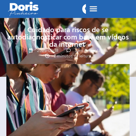
Cuidado para riscos de se
autodiagnosticar com base em vídeos
da internet
2025-06-18
Sem comentários
2 minutos de leitura