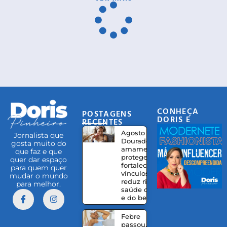
CONHEÇA
POSTAGENS
DORIS E
RECENTES
EQUIPE
Agosto
Jornalista que
Dourado:
gosta muito do
amamentação
que faz e que
protege,
quer dar espaço
fortalece
para quem quer
vínculos e
mudar o mundo
reduz riscos à
para melhor.
saúde da mãe
e do bebê
Febre
passou,