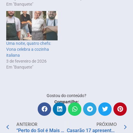
Em "Banquete"
Uma noite, quatro chefs:
Vona celebra a cozinha
italiana
3 de fevereiro de 2026
Em "Banquete"
Gostou do conteúdo?
Compartilhe:
ANTERIOR
PRÓXIMO
“Perto do Sol é Mais Claro”, filme de Reginaldo Faria, estreia nos cinemas nesta quinta (14)
Casarão 17 apresenta novo menu no Restaurant Week com assinatura de Ricardo Vallari