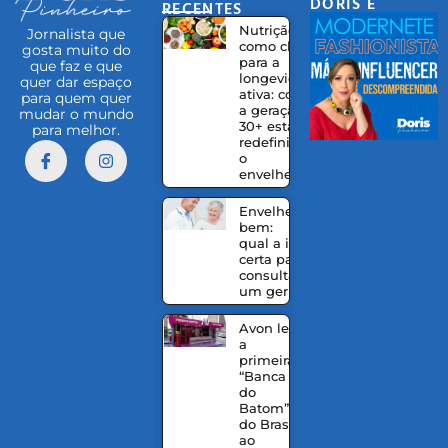
DORIS E
RECENTES
EQUIPE
Nutrição
Jornalista que
como chave
gosta muito do
para a
que faz e que
longevidade
quer dar espaço
ativa: como
para quem quer
a geração
mudar o mundo
30+ está
para melhor.
redefinindo
o
envelhecer
Envelhecer
bem:
qual a idade
certa para
consultar
um geriatra?
Avon leva
a
primeira
“Banca
do
Batom”
do Brasil
ao