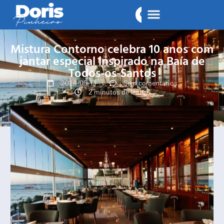
Mistura Contorno celebra 10 anos com
jantar especial inspirado na Baía de
Todos-os-Santos
2026-05-13
Sem comentários
2 minutos de leitura