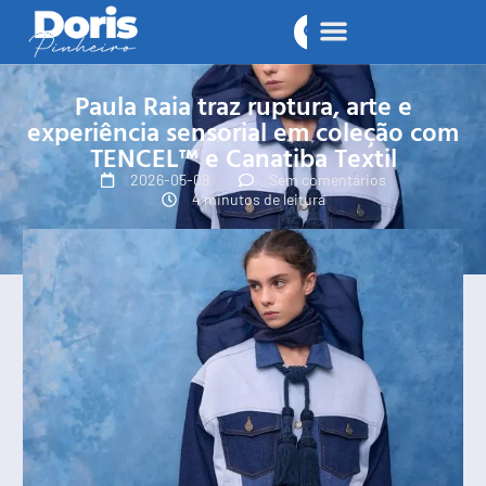
Paula Raia traz ruptura, arte e
experiência sensorial em coleção com
TENCEL™ e Canatiba Textil
2026-05-09
Sem comentários
4 minutos de leitura