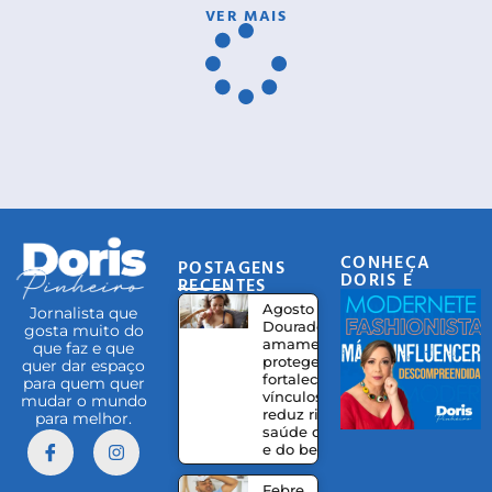
VER MAIS
CONHEÇA
POSTAGENS
DORIS E
RECENTES
EQUIPE
Agosto
Jornalista que
Dourado:
gosta muito do
amamentação
que faz e que
protege,
quer dar espaço
fortalece
para quem quer
vínculos e
mudar o mundo
reduz riscos à
para melhor.
saúde da mãe
e do bebê
Febre