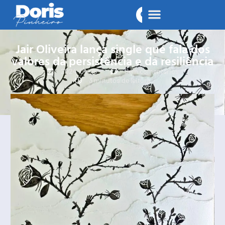
Jair Oliveira lança single que fala dos
valores da persistência e da resiliência
2024-04-15
Sem comentários
3 minutos de leitura