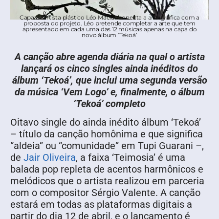
Capa: O artista plástico Léo Macias conecta a arte gráfica com a
proposta do projeto. Léo pretende completar a arte que tem
apresentado em cada uma das 12 músicas apenas na capa do
novo álbum ‘Tekoá’
A canção abre agenda diária na qual o artista
lançará os cinco singles ainda inéditos do
álbum ‘Tekoá’, que inclui uma segunda versão
da música ‘Vem Logo’ e, finalmente, o álbum
‘Tekoá’ completo
Oitavo single do ainda inédito álbum ‘Tekoá’
– título da canção homônima e que significa
“aldeia” ou “comunidade” em Tupi Guarani –,
de
Jair Oliveira
, a faixa ‘Teimosia’ é uma
balada pop repleta de acentos harmônicos e
melódicos que o artista realizou em parceria
com o compositor Sérgio Valente. A canção
estará em todas as plataformas digitais a
partir do dia 12 de abril, e o lançamento é