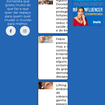
Agosto
Jornalista que
Dourado:
gosta muito do
amamentação
que faz e que
protege,
quer dar espaço
fortalece
para quem quer
vínculos e
mudar o mundo
reduz riscos à
para melhor.
saúde da mãe
e do bebê
Febre
passou,
mas a tosse
continua?
Entenda
por que
alguns
sintomas
da gripe
demoram a
desaparecer
Lifting
endoscópico
de
sobrancelhas
ganha
espaço entre