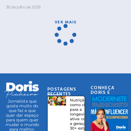
30 de julho de 2026
VER MAIS
CONHEÇA
POSTAGENS
DORIS E
RECENTES
EQUIPE
Nutrição
Jornalista que
como chave
gosta muito do
para a
que faz e que
longevidade
quer dar espaço
ativa: como
para quem quer
a geração
mudar o mundo
30+ está
para melhor.