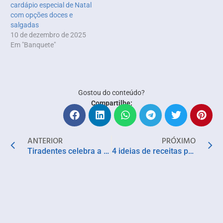
cardápio especial de Natal
com opções doces e
salgadas
10 de dezembro de 2025
Em "Banquete"
Gostou do conteúdo?
Compartilhe:
ANTERIOR
PRÓXIMO
Tiradentes celebra a cultura e a culinária mineiras na Semana da Inconfidência
4 ideias de receitas para servir um almoço especial com sabor e praticidade