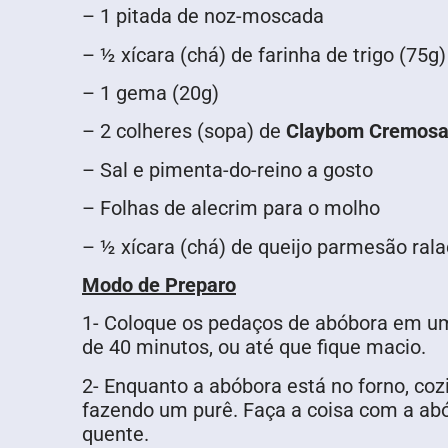
– 1 pitada de noz-moscada
– ½ xícara (chá) de farinha de trigo (75g)
– 1 gema (20g)
– 2 colheres (sopa) de
Claybom Cremosa
– Sal e pimenta-do-reino a gosto
– Folhas de alecrim para o molho
– ½ xícara (chá) de queijo parmesão rala
Modo de Preparo
1- Coloque os pedaços de abóbora em u
de 40 minutos, ou até que fique macio.
2- Enquanto a abóbora está no forno, coz
fazendo um purê. Faça a coisa com a abó
quente.