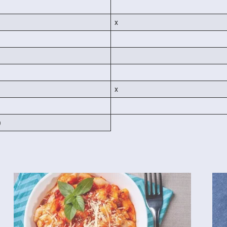
x
x
)