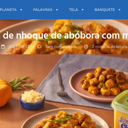
PLANETA
PALAVRAS
TELA
BANQUETE
a de nhoque de abóbora com m
2025-06-25
Sem comentários
2 minutos de leitura