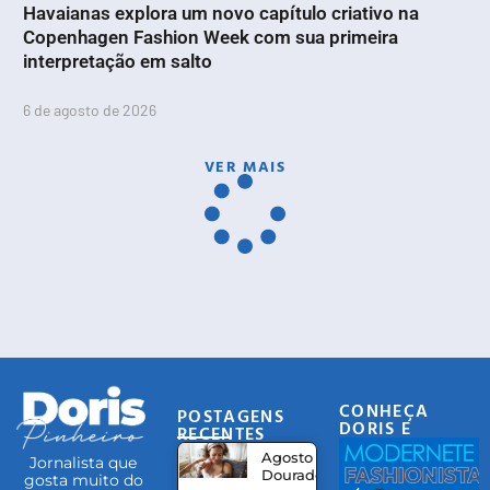
Havaianas explora um novo capítulo criativo na
Copenhagen Fashion Week com sua primeira
interpretação em salto
6 de agosto de 2026
VER MAIS
CONHEÇA
POSTAGENS
DORIS E
RECENTES
EQUIPE
Agosto
Jornalista que
Dourado:
gosta muito do