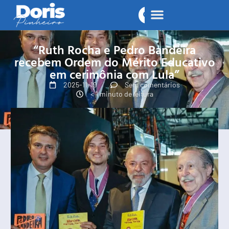
“Ruth Rocha e Pedro Bandeira
recebem Ordem do Mérito Educativo
em cerimônia com Lula”
2025-11-19
Sem comentários
< 1 minuto de leitura