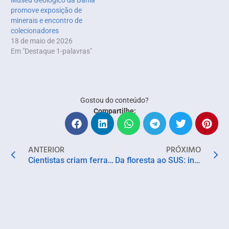
Museu Geológico da Bahia
promove exposição de
minerais e encontro de
colecionadores
18 de maio de 2026
Em "Destaque 1-palavras"
Gostou do conteúdo?
Compartilhe:
ANTERIOR
PRÓXIMO
Cientistas criam ferramenta capaz de prever risco de Alzheimer anos antes do início dos sintomas
Da floresta ao SUS: investimento público impulsiona a fitoterapia como estratégia de cuidado no Brasil