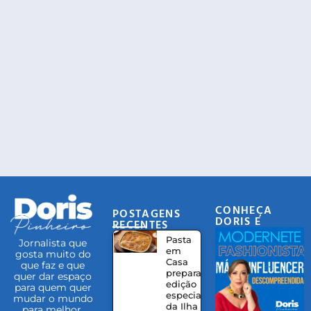
CONHEÇA
POSTAGENS
DORIS E
RECENTES
EQUIPE
Pasta
Jornalista que
em
gosta muito do
Casa
que faz e que
prepara
quer dar espaço
edição
para quem quer
especial
mudar o mundo
da Ilha
para melhor.