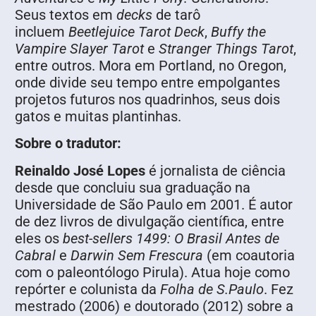
Seus textos em
decks
de tarô
incluem
Beetlejuice Tarot Deck
,
Buffy the
Vampire Slayer Tarot
e
Stranger Things Tarot
,
entre outros. Mora em Portland, no Oregon,
onde divide seu tempo entre empolgantes
pro­jetos futuros nos quadrinhos, seus dois
gatos e muitas plantinhas.
S
obre o tradutor:
Reinaldo José Lopes
é jornalista de ciência
desde que concluiu sua graduação na
Universidade de São Paulo em 2001. É autor
de dez livros de divulgação científica, entre
eles os
best-sellers
1499: O Brasil Antes de
Cabral
e
Darwin Sem Frescura
(em coautoria
com o paleontólogo Pirula). Atua hoje como
repórter e colunista da
Folha de S.Paulo
. Fez
mestrado (2006) e doutorado (2012) sobre a