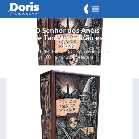
Saga ‘O Senhor dos Anéis’ ganha
Baralho de Tarô em edição especial de
luxo
2025-10-30
Sem comentários
4 minutos de leitura