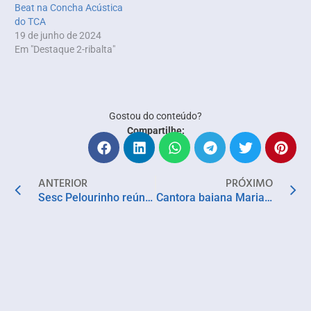
Beat na Concha Acústica
do TCA
19 de junho de 2024
Em "Destaque 2-ribalta"
Gostou do conteúdo?
Compartilhe:
ANTERIOR
PRÓXIMO
Sesc Pelourinho reúne linguagens artísticas em programação intensa durante novembro
Cantora baiana Mariane Reis lança clipe “Samba na Alma”, já coroado com prêmio internacional