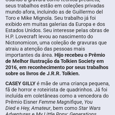
seus trabalhos estão em coleções privadas
mundo afora, incluindo as de Guillermo del
Toro e Mike Mignola. Seu trabalho já foi
exibido em muitas gale­rias da Europa e dos
Estados Unidos. Seu interesse pelas obras de
H.P. Lovecraft levou ao nascimento do
Nictonomicon, uma coleção de gravuras que
atraiu a atenção das pessoas mais
importantes da área.
Hijo recebeu o Prêmio
de Melhor Ilustração da Tolkien Society em
2016, em reconhecimento por seus trabalhos
sobre os livros de J.R.R. Tolkien.
CASEY GILLY
é mãe de uma criança pequena,
fã de horror e rotei­rista de quadrinhos. Já foi
incluída em coletâneas como a vencedora do
Prêmio Eisner
Femme Magnifique
,
You
Died
e
Hey, Amateur
, bem como
Star Wars
Adventures
e
My Little Pony: Generations
.