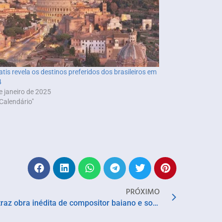
tatis revela os destinos preferidos dos brasileiros em
4
e janeiro de 2025
Calendário"
PRÓXIMO
Concerto da OSBA nesta sexta traz obra inédita de compositor baiano e solo de violoncelista prodígio