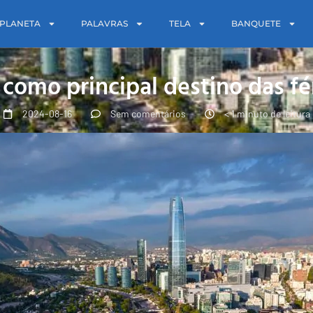
PLANETA
PALAVRAS
TELA
BANQUETE
como principal destino das fér
2024-08-16
Sem comentários
< 1 minuto de leitura