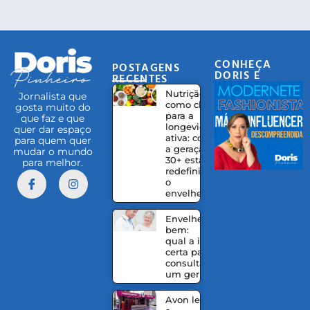
CONHEÇA
POSTAGENS
DORIS E
RECENTES
EQUIPE
Nutrição
Jornalista que
como chave
gosta muito do
para a
que faz e que
longevidade
quer dar espaço
ativa: como
para quem quer
a geração
mudar o mundo
30+ está
para melhor.
redefinindo
o
envelhecer
Envelhecer
bem:
qual a idade
certa para
consultar
um geriatra?
Avon leva