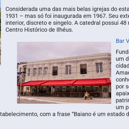
Considerada uma das mais belas igrejas do esta
1931 – mas só foi inaugurada em 1967. Seu ext
interior, discreto e singelo. A catedral possui 4
Centro Histórico de Ilhéus.
Bar 
Fund
um d
cidad
Amado
conhe
por 
apai
patr
um po
abelecimento, com a frase “Baiano é um estado de