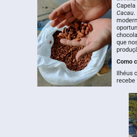
Capela 
Cacau
.
moderno
oportun
chocola
que nos
produç
Como c
Ilhéus 
recebe 