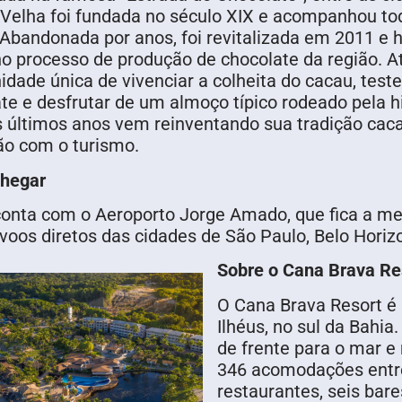
Velha foi fundada no século XIX e acompanhou to
 Abandonada por anos, foi revitalizada em 2011 e 
 processo de produção de chocolate da região. At
idade única de vivenciar a colheita do cacau, te
te e desfrutar de um almoço típico rodeado pela hi
 últimos anos vem reinventando sua tradição cac
ão com o turismo.
hegar
conta com o Aeroporto Jorge Amado, que fica a me
voos diretos das cidades de São Paulo, Belo Horiz
Sobre o Cana Brava Re
O Cana Brava Resort é 
Ilhéus, no sul da Bahi
de frente para o mar e
346 acomodações entre 
restaurantes, seis bare