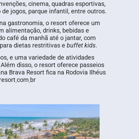
onvenções, cinema, quadras esportivas,
de jogos, parque infantil, entre outros.
na gastronomia, o resort oferece um
om alimentação, drinks, bebidas e
o café da manhã até o jantar, com
para dietas restritivas e
buffet kids
.
os, e uma variedade de atividades
. Além disso, o resort oferece passeios
na Brava Resort fica na Rodovia Ilhéus
– Canavieiras, km 24. Olivença – Ilhéus – Bahia. Para mais informações, acesse canabravaresort܂com܂br