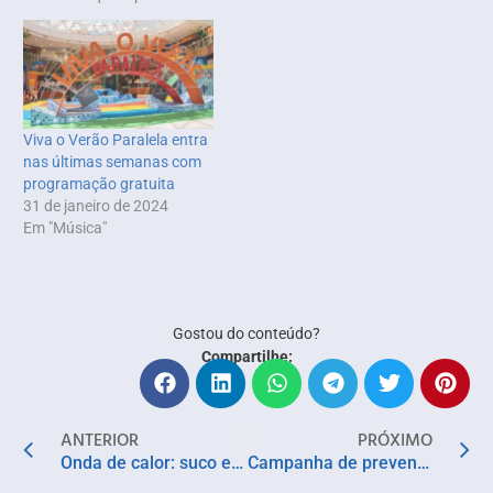
Viva o Verão Paralela entra
nas últimas semanas com
programação gratuita
31 de janeiro de 2024
Em "Música"
Gostou do conteúdo?
Compartilhe:
ANTERIOR
PRÓXIMO
Onda de calor: suco energizante de melancia e gengibre da Água Doce é pedida para se refrescar
Campanha de prevenção de câncer em lábios em trabalhadores de praia chega em Praia do Flamengo e Ribeira neste final de semana