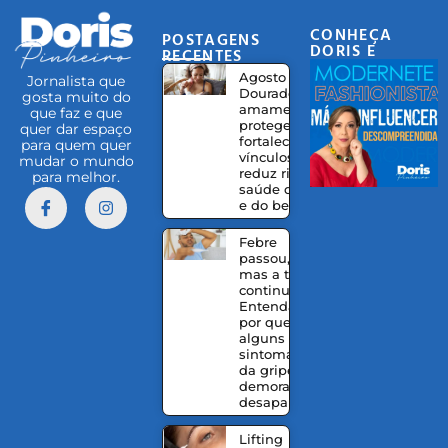
CONHEÇA
POSTAGENS
DORIS E
RECENTES
EQUIPE
Agosto
Jornalista que
Dourado:
gosta muito do
amamentação
que faz e que
protege,
quer dar espaço
fortalece
para quem quer
vínculos e
mudar o mundo
reduz riscos à
para melhor.
saúde da mãe
e do bebê
Febre
passou,
mas a tosse
continua?
Entenda
por que
alguns
sintomas
da gripe
demoram a
desaparecer
Lifting