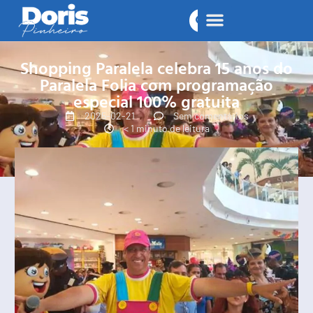
Shopping Paralela celebra 15 anos do
Paralela Folia com programação
especial 100% gratuita
2025-02-21
Sem comentários
< 1 minuto de leitura