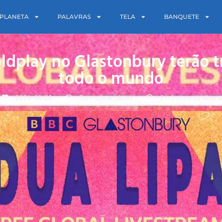
PLANETA
PALAVRAS
TELA
BANQUETE
ldplay no Glastonbury terão t
todo o mundo
2024-06-26
Sem comentários
2 minutos de leitura