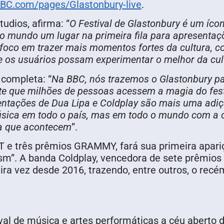
BC.com/pages/Glastonbury-live
.
udios, afirma: “
O Festival de Glastonbury é um ícone
 o mundo um lugar na primeira fila para apresentaç
foco em trazer mais momentos fortes da cultura, c
e os usuários possam experimentar o melhor da cul
 completa: “
Na BBC, nós trazemos o Glastonbury pa
te que milhões de pessoas acessem a magia do festi
entações de Dua Lipa e Coldplay são mais uma adiç
úsica em todo o país, mas em todo o mundo com a o
a que acontecem
”.
T e três prêmios GRAMMY, fará sua primeira apari
sm”. A banda Coldplay, vencedora de sete prêmio
eira vez desde 2016, trazendo, entre outros, o recé
tival de música e artes performáticas a céu abert