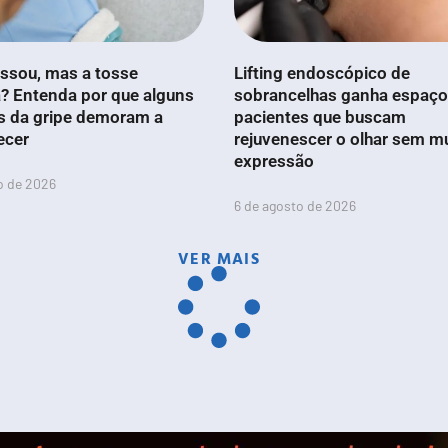
ssou, mas a tosse
Lifting endoscópico de
? Entenda por que alguns
sobrancelhas ganha espaço
s da gripe demoram a
pacientes que buscam
ecer
rejuvenescer o olhar sem m
expressão
o de 2026
6 de agosto de 2026
VER MAIS