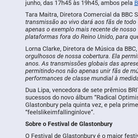
junho, das 17h45 às 19h45, ambos pela
B
Tara Maitra, Diretora Comercial da BBC St
transmissão ao vivo dará aos fãs de todo
apenas o exemplo mais recente de nosso 
plataformas fora do Reino Unido, para qu
Lorna Clarke, Diretora de Música da BBC,
orgulhosos de nossa cobertura. Ela permi
anos. As transmissões globais das apres
permitindo-nos não apenas unir fãs de m
performances de classe mundial à medid
Dua Lipa, vencedora de sete prêmios BRI
sucessos do novo álbum “Radical Optimi
Glastonbury pela quinta vez, e pela prim
“feelslikeimfallinginlove”.
Sobre o Festival de Glastonbury
O Festival de Glastonbury é o maior fes