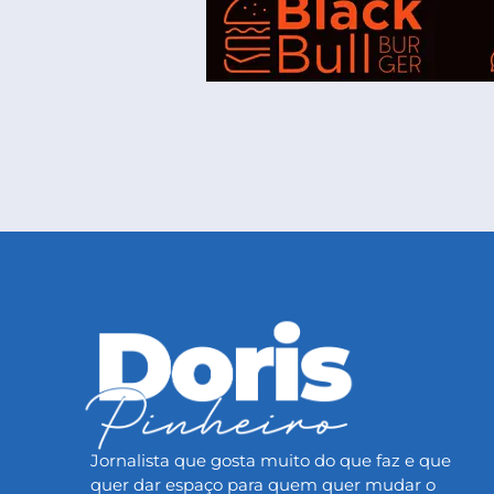
Jornalista que gosta muito do que faz e que
quer dar espaço para quem quer mudar o