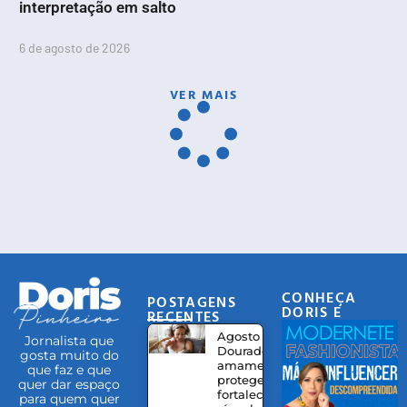
interpretação em salto
6 de agosto de 2026
VER MAIS
CONHEÇA
POSTAGENS
DORIS E
RECENTES
EQUIPE
Agosto
Jornalista que
Dourado:
gosta muito do
amamentação
que faz e que
protege,
quer dar espaço
fortalece
para quem quer