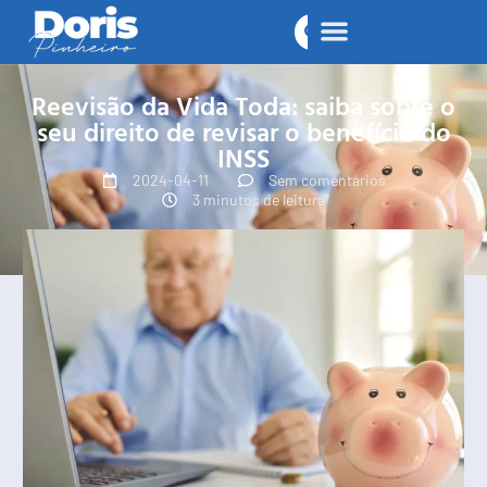
Reevisão da Vida Toda: saiba sobre o
seu direito de revisar o benefício do
INSS
2024-04-11
Sem comentários
3 minutos de leitura