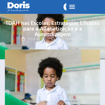
TDAH nas Escolas: Estratégias Eficazes
para a Alfabetização e a
Aprendizagem
2026-07-06
Sem comentários
2 minutos de leitura