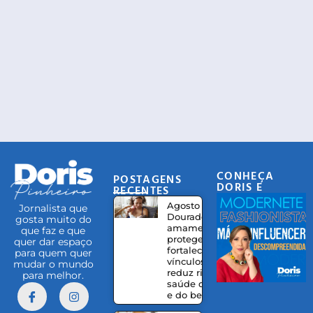
CONHEÇA
POSTAGENS
DORIS E
RECENTES
EQUIPE
Agosto
Jornalista que
Dourado:
gosta muito do
amamentação
que faz e que
protege,
quer dar espaço
fortalece
para quem quer
vínculos e
mudar o mundo
reduz riscos à
para melhor.
saúde da mãe
e do bebê