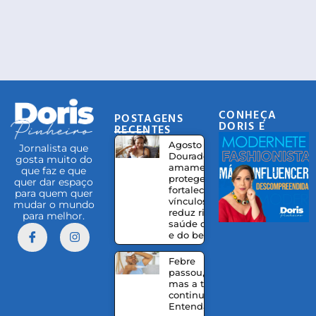
CONHEÇA
POSTAGENS
DORIS E
RECENTES
EQUIPE
Agosto
Jornalista que
Dourado:
gosta muito do
amamentação
que faz e que
protege,
quer dar espaço
fortalece
para quem quer
vínculos e
mudar o mundo
reduz riscos à
para melhor.
saúde da mãe
e do bebê
Febre
passou,
mas a tosse
continua?
Entenda