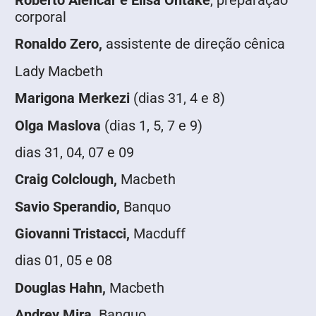
corporal
Ronaldo Zero,
assistente de direção cênica
Lady Macbeth
Marigona Merkezi
(dias 31, 4 e 8)
Olga Maslova
(dias 1, 5, 7 e 9)
dias 31, 04, 07 e 09
Craig Colclough,
Macbeth
Savio Sperandio,
Banquo
Giovanni Tristacci,
Macduff
dias 01, 05 e 08
Douglas Hahn
,
Macbeth
Andrey Mira,
Banquo