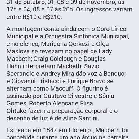
31 de outubro, 01, 08 e 09 de novembro, às
17h e 04, 05 e 07 às 20h. Os ingressos variam
entre R$10 e R$210.
A montagem conta ainda com o Coro Lírico
Municipal e a Orquestra Sinfônica Municipal,
e no elenco, Marigona Qerkezi e Olga
Maslova se revezam no papel de Lady
Macbeth; Craig Colclough e Douglas
Hahn interpretam Macbeth; Savio
Sperandio e Andrey Mira dão voz a Banquo;
e Giovanni Tristacci e Enrique Bravo se
alternam como Macduff. O figurino é
assinado por Gustavo Silvestre e Sônia
Gomes, Roberto Alencar e Elisa
Ohtake fazem a preparação corporal e o
desenho de luz é de Aline Santini.
Estreada em 1847 em Florença, Macbeth foi
concebida durante um ano árduo na carreira