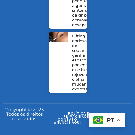
por que
alguns
sintomas
da gripe
demoram a
desaparecer
Lifting
endoscópico
de
sobrancelhas
ganha
espaço entre
pacientes
que buscam
rejuvenescer
o olhar sem
mudar a
expressão
Copyright © 2023.
Todos os direitos
POLÍTICA E
PRIVACIDADE
reservados.
PT
CONTATO
ANUNCIE AQUI