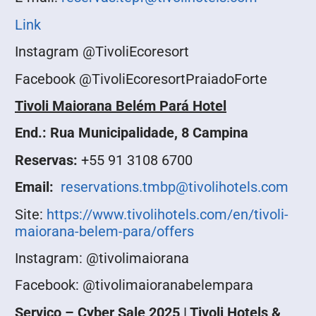
Link
Instagram @TivoliEcoresort
Facebook @TivoliEcoresortPraiadoForte
Tivoli Maiorana Belém Pará Hotel
End.: Rua Municipalidade, 8 Campina
Reservas:
+55 91 3108 6700
Email:
reservations.tmbp@tivolihotels.com
Site:
https://www.tivolihotels.com/en/tivoli-
maiorana-belem-para/offers
Instagram: @tivolimaiorana
Facebook: @tivolimaioranabelempara
Serviço – Cyber Sale 2025 | Tivoli Hotels &