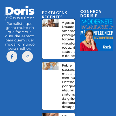
CONHEÇA
POSTAGENS
DORIS E
RECENTES
EQUIPE
Agosto
Jornalista que
Dourado:
gosta muito do
amamentação
que faz e que
protege,
quer dar espaço
fortalece
para quem quer
vínculos e
mudar o mundo
reduz riscos à
para melhor.
saúde da mãe
e do bebê
Febre
passou,
mas a tosse
continua?
Entenda
por que
alguns
sintomas
da gripe
demoram a
desaparecer