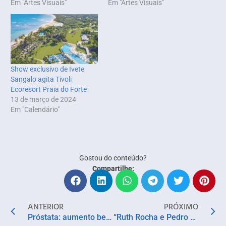
Em "Artes Visuais"
Em "Artes Visuais"
Show exclusivo de Ivete
Sangalo agita Tivoli
Ecoresort Praia do Forte
13 de março de 2024
Em "Calendário"
Gostou do conteúdo?
Compartilhe:
ANTERIOR
PRÓXIMO
Próstata: aumento benigno ou câncer? Entenda como é possível saber a diferença
“Ruth Rocha e Pedro Bandeira recebem Ordem do Mérito Educativo em cerimônia com Lula”