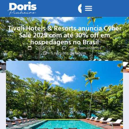
Tivoli Hotels & Resorts anuncia Cyber
Sale 2025 com até 30% off em
hospedagens no Brasil
2025-11-19
Sem comentários
5 minutos de leitura