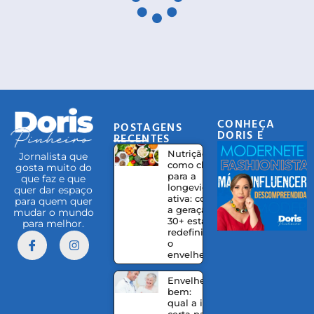
CONHEÇA
POSTAGENS
DORIS E
RECENTES
EQUIPE
Nutrição
Jornalista que
como chave
gosta muito do
para a
que faz e que
longevidade
quer dar espaço
ativa: como
para quem quer
a geração
mudar o mundo
30+ está
para melhor.
redefinindo
o
envelhecer
Envelhecer
bem:
qual a idade
certa para