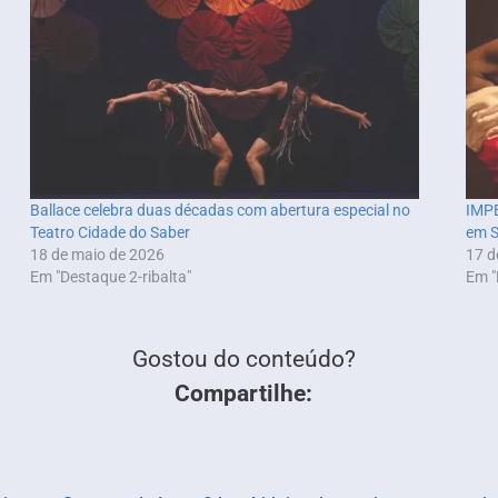
Ballace celebra duas décadas com abertura especial no
IMPE
Teatro Cidade do Saber
em S
18 de maio de 2026
17 d
Em "Destaque 2-ribalta"
Em "
Gostou do conteúdo?
Compartilhe: