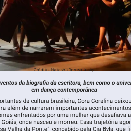
Crédito: Natasha Jerusalinsky
eventos da biografia da escritora, bem como o univ
em dança contemporânea
tantes da cultura brasileira, Cora Coralina deix
ara além de narrarem importantes acontecimentos
ilemas enfrentados por uma mulher que desafiava a
e Goiás, onde nasceu e morreu. Essa trajetória ago
 Velha da Ponte”, concebido pela Cia Byla, que f