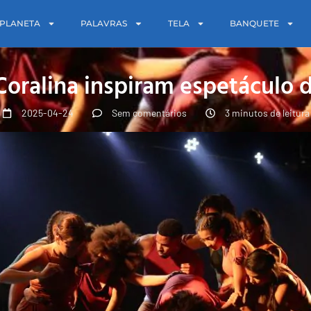
PLANETA
PALAVRAS
TELA
BANQUETE
Coralina inspiram espetáculo
2025-04-24
Sem comentários
3 minutos de leitura