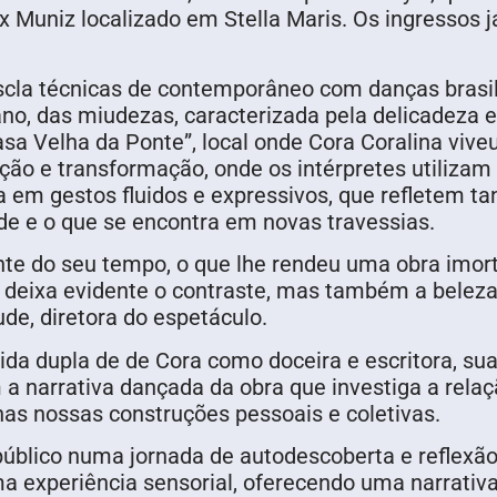
x Muniz localizado em Stella Maris. Os ingressos j
cla técnicas de contemporâneo com danças brasile
ano, das miudezas, caracterizada pela delicadeza 
a Velha da Ponte”, local onde Cora Coralina viveu
ção e transformação, onde os intérpretes utiliza
ca em gestos fluidos e expressivos, que refletem ta
de e o que se encontra em novas travessias.
nte do seu tempo, o que lhe rendeu uma obra imor
 deixa evidente o contraste, mas também a beleza 
de, diretora do espetáculo.
ida dupla de de Cora como doceira e escritora, sua
arrativa dançada da obra que investiga a relaçã
nas nossas construções pessoais e coletivas.
blico numa jornada de autodescoberta e reflexão
experiência sensorial, oferecendo uma narrativa m