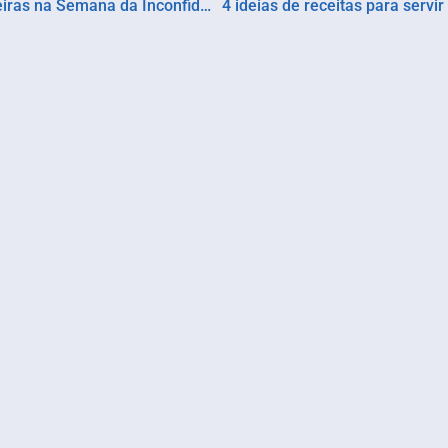
Tiradentes celebra a cultura e a culinária mineiras na Semana da Inconfidência
4 ideias de receitas para serv