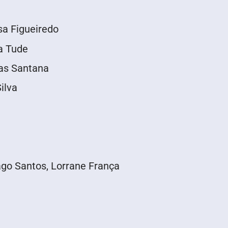
sa Figueiredo
a Tude
ias Santana
ilva
ago Santos, Lorrane França