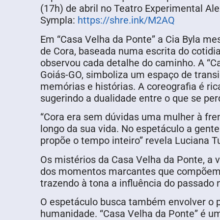
(17h) de abril no Teatro Experimental Ale
Sympla:
https://shre.ink/M2AQ
Em “Casa Velha da Ponte” a Cia Byla mes
de Cora, baseada numa escrita do cotidi
observou cada detalhe do caminho. A “Cas
Goiás-GO, simboliza um espaço de transi
memórias e histórias. A coreografia é ri
sugerindo a dualidade entre o que se per
“Cora era sem dúvidas uma mulher à fre
longo da sua vida. No espetáculo a gente
propõe o tempo inteiro” revela Luciana Tu
Os mistérios da Casa Velha da Ponte, a v
dos momentos marcantes que compõem a n
trazendo à tona a influência do passado 
O espetáculo busca também envolver o pú
humanidade. “Casa Velha da Ponte” é uma 