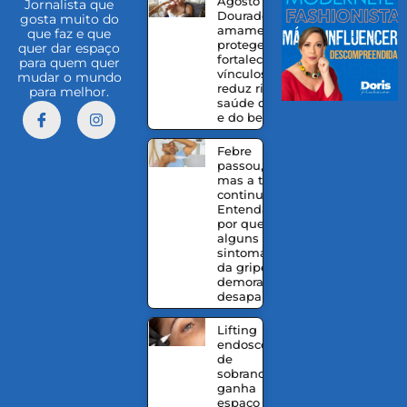
Agosto
Jornalista que
Dourado:
gosta muito do
amamentação
que faz e que
protege,
quer dar espaço
fortalece
para quem quer
vínculos e
mudar o mundo
reduz riscos à
para melhor.
saúde da mãe
e do bebê
Febre
passou,
mas a tosse
continua?
Entenda
por que
alguns
sintomas
da gripe
demoram a
desaparecer
Lifting
endoscópico
de
sobrancelhas
ganha
espaço entre