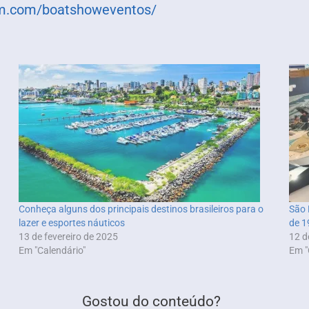
am.com/boatshoweventos/
Conheça alguns dos principais destinos brasileiros para o
São 
lazer e esportes náuticos
de 1
13 de fevereiro de 2025
12 d
Em "Calendário"
Em "
Gostou do conteúdo?