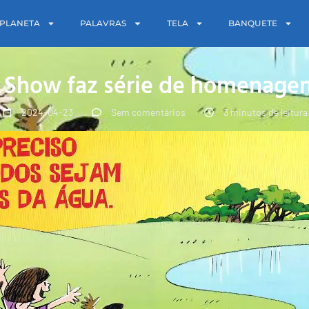
PLANETA
PALAVRAS
TELA
BANQUETE
t Show faz série de homenagens
2024-04-23
Sem comentários
3 minutos de leitura