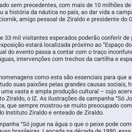
 legado sem precedentes, com mais de 10 milhões 
a história da náutica no país, ao dar vida a camp
ornik, amigo pessoal de Ziraldo e presidente do 
 de 33 mil visitantes esperados poderão conferir 
A exposição estará localizada próximo ao “Espaço d
ual do evento passa a contar com o traço inconfundí
 águas, intervenções com trechos da cartilha e es
de homenagens como esta são essenciais para que
retudo suas paixões pelas grandes causas sociais, 
m uma vasta e ampla produção cultural – cujo acerv
uto Ziraldo, o IZ. As ilustrações da campanha “Só 
ta, que sempre mostrou-se muito preocupado com
o Instituto Ziraldo e enteado de Ziraldo.
ampanha “Só jogue na água o que o peixe pode com
uas brasileiras. Lançada na década de 1990, essa 