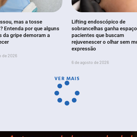
ssou, mas a tosse
Lifting endoscópico de
? Entenda por que alguns
sobrancelhas ganha espaço
s da gripe demoram a
pacientes que buscam
ecer
rejuvenescer o olhar sem m
expressão
o de 2026
6 de agosto de 2026
VER MAIS