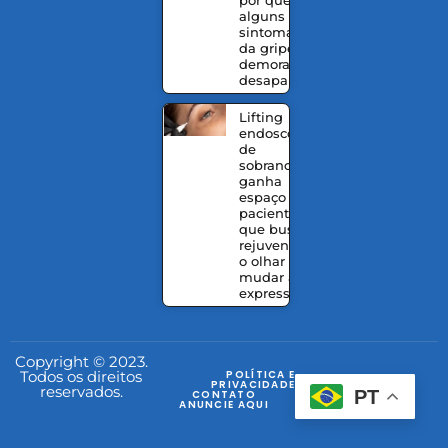
por que
alguns
sintomas
da gripe
demoram a
desaparecer
Lifting
endoscópico
de
sobrancelhas
ganha
espaço entre
pacientes
que buscam
rejuvenescer
o olhar sem
mudar a
expressão
Copyright © 2023.
Todos os direitos
POLÍTICA E
PRIVACIDADE
reservados.
PT
CONTATO
ANUNCIE AQUI