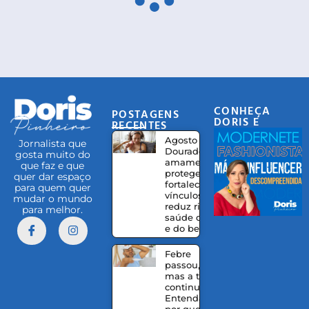
CONHEÇA
POSTAGENS
DORIS E
RECENTES
EQUIPE
Agosto
Jornalista que
Dourado:
gosta muito do
amamentação
que faz e que
protege,
quer dar espaço
fortalece
para quem quer
vínculos e
mudar o mundo
reduz riscos à
para melhor.
saúde da mãe
e do bebê
Febre
passou,
mas a tosse
continua?
Entenda