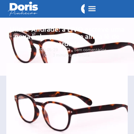
Hilst e Andrade: a LIVO escreve uma
nova linha para quem ainda lê de
verdade
2026-05-29
Sem comentários
3 minutos de leitura