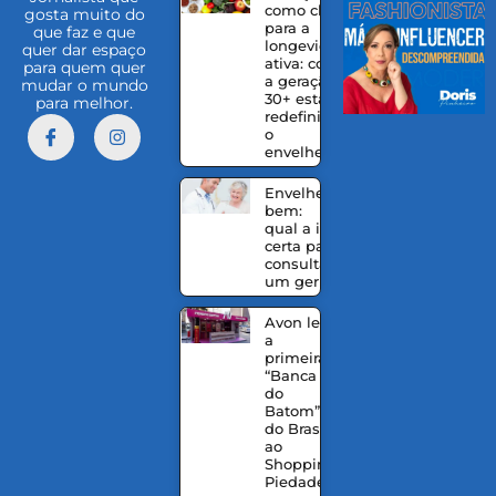
como chave
gosta muito do
para a
que faz e que
longevidade
quer dar espaço
ativa: como
para quem quer
a geração
mudar o mundo
30+ está
para melhor.
redefinindo
o
envelhecer
Envelhecer
bem:
qual a idade
certa para
consultar
um geriatra?
Avon leva
a
primeira
“Banca
do
Batom”
do Brasil
ao
Shopping
Piedade,