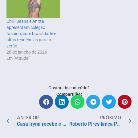
Chilli Beans e Anitta
apresentam coleção
fashion, com brasilidade e
altas tendências para o
verão
28 de janeiro de 2026
Em "Atitude"
Gostou do conteúdo?
Compartilhe:
ANTERIOR
PRÓXIMO
Casa Iryna recebe o Diacá, 37º melhor restaurante da América Latina, em Salvador
Roberto Pires lança Perfumes da Alma – Lives em Livro, um passeio filosófico pelas essências humanas