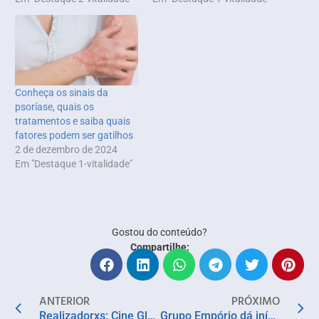
Conheça os sinais da
psoríase, quais os
tratamentos e saiba quais
fatores podem ser gatilhos
2 de dezembro de 2024
Em "Destaque 1-vitalidade"
Gostou do conteúdo?
Compartilhe:
ANTERIOR
PRÓXIMO
Realizadorxs: Cine Glauber Rocha recebe estreia de mostra de curtas-metragens nesta segunda (13)
Grupo Empório dá início à temporada de Natal com experiências que despertam os sentidos