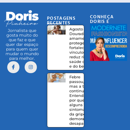
CONHEÇA
POSTAGENS
DORIS E
RECENTES
EQUIPE
Agosto
Jornalista que
Dourado:
gosta muito do
amamentação
que faz e que
protege,
quer dar espaço
fortalece
para quem quer
vínculos e
mudar o mundo
reduz riscos à
para melhor.
saúde da mãe
e do bebê
Febre
passou,
mas a tosse
continua?
Entenda
por que
alguns
sintomas
da gripe
demoram a
desaparecer