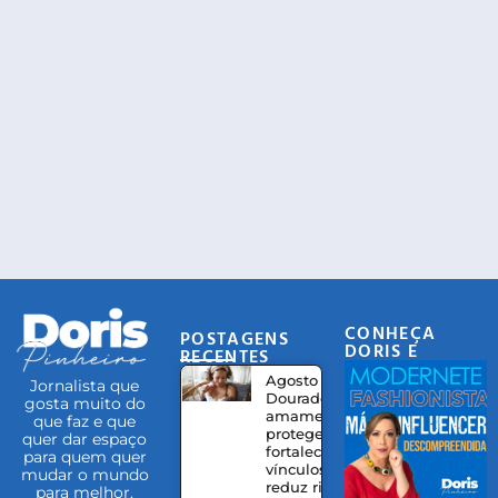
CONHEÇA
POSTAGENS
DORIS E
RECENTES
EQUIPE
Agosto
Jornalista que
Dourado:
gosta muito do
amamentação
que faz e que
protege,
quer dar espaço
fortalece
para quem quer
vínculos e
mudar o mundo
reduz riscos à
para melhor.