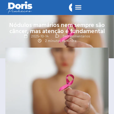
Nódulos mamários nem sempre são
câncer, mas atenção é fundamental
2025-10-14
Sem comentários
2 minutos de leitura