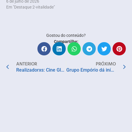
6 de julho de 2026
Em "Destaque 2-vitalidade"
Gostou do conteúdo?
Compartilhe:
ANTERIOR
PRÓXIMO
Realizadorxs: Cine Glauber Rocha recebe estreia de mostra de curtas-metragens nesta segunda (13)
Grupo Empório dá início à temporada de Natal com experiências que despertam os sentidos