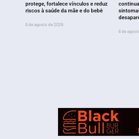
protege, fortalece vínculos e reduz
continua
riscos à saúde da mãe e do bebê
sintoma
desapar
6 de agosto de 2026
6 de agost