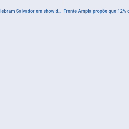
Rachel Lessa e Siri Catado unem talentos e celebram Salvador em show de sambas e choros