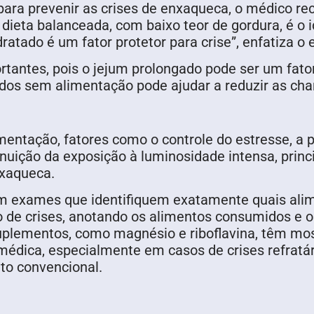
para prevenir as crises de enxaqueca, o médico re
dieta balanceada, com baixo teor de gordura, é o 
atado é um fator protetor para crise”, enfatiza o 
tantes, pois o jejum prolongado pode ser um fat
íodos sem alimentação pode ajudar a reduzir as ch
ntação, fatores como o controle do estresse, a prá
uição da exposição à luminosidade intensa, princ
nxaqueca.
m exames que identifiquem exatamente quais alim
o de crises, anotando os alimentos consumidos e 
suplementos, como magnésio e riboflavina, têm mos
édica, especialmente em casos de crises refratár
o convencional.