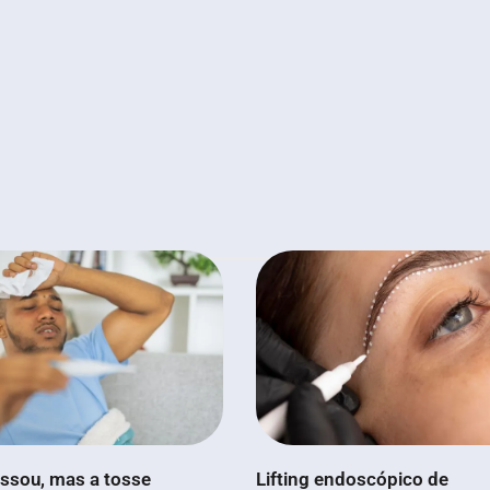
ssou, mas a tosse
Lifting endoscópico de