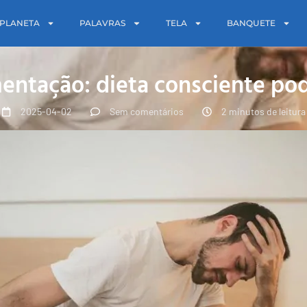
PLANETA
PALAVRAS
TELA
BANQUETE
ntação: dieta consciente pode
2025-04-02
Sem comentários
2 minutos de leitura