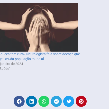
queca tem cura? Neurologista fala sobre doença que
ge 15% da população mundial
 janeiro de 2024
Saúde"