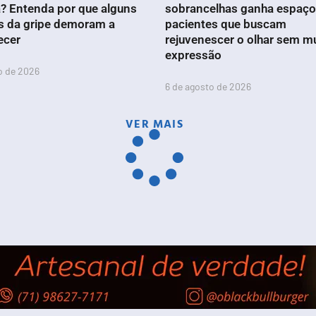
? Entenda por que alguns
sobrancelhas ganha espaço
s da gripe demoram a
pacientes que buscam
ecer
rejuvenescer o olhar sem m
expressão
o de 2026
6 de agosto de 2026
VER MAIS