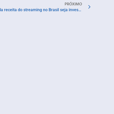
PRÓXIMO
Frente Ampla propõe que 12% da receita do streaming no Brasil seja investida no audiovisual nacional