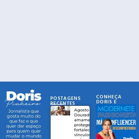
CONHEÇA
POSTAGENS
DORIS E
RECENTES
EQUIPE
Agosto
Jornalista que
Dourado:
gosta muito do
amamentação
que faz e que
protege,
quer dar espaço
fortalece
para quem quer
vínculos e
mudar o mundo