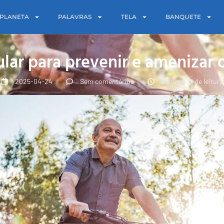
PLANETA
PALAVRAS
TELA
BANQUETE
lar para prevenir e amenizar o
2025-04-24
Sem comentários
2 minutos de leitura