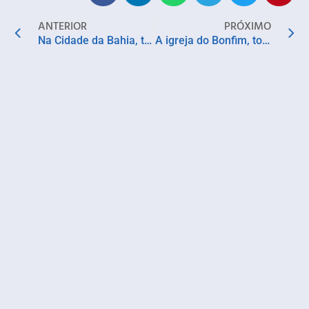
ANTERIOR
PRÓXIMO
Na Cidade da Bahia, todos os caminhos levam à Colina Sagrada
A igreja do Bonfim, toda ela, é um grande ex-voto