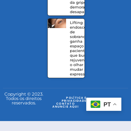
da gripe
demoram a
desaparecer
Lifting
endoscópico
de
sobrancelhas
ganha
espaço entre
pacientes
que buscam
rejuvenescer
o olhar sem
mudar a
expressão
Copyright © 2023.
Todos os direitos
POLÍTICA E
PRIVACIDADE
reservados.
PT
CONTATO
ANUNCIE AQUI