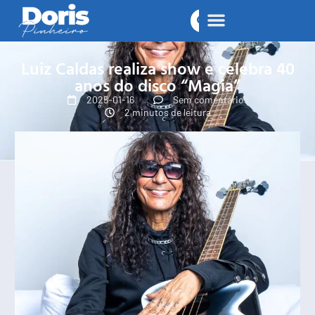
Luiz Caldas realiza show e celebra 40
anos do disco “Magia”
2025-01-16
Sem comentários
2 minutos de leitura