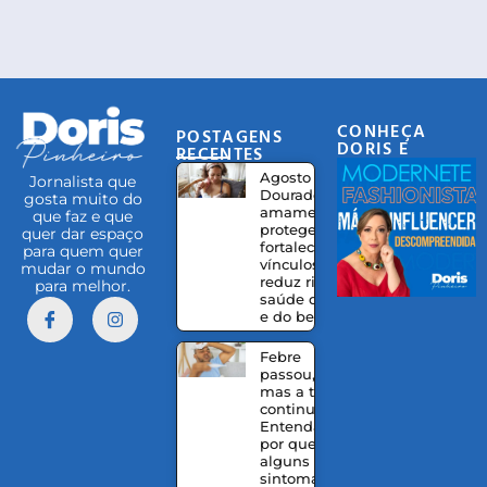
CONHEÇA
POSTAGENS
DORIS E
RECENTES
EQUIPE
Agosto
Jornalista que
Dourado:
gosta muito do
amamentação
que faz e que
protege,
quer dar espaço
fortalece
para quem quer
vínculos e
mudar o mundo
reduz riscos à
para melhor.
saúde da mãe
e do bebê
Febre
passou,
mas a tosse
continua?
Entenda
por que
alguns
sintomas