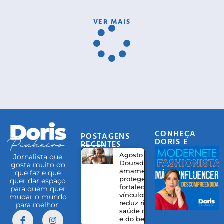
VER MAIS
CONHEÇA
POSTAGENS
DORIS E
RECENTES
EQUIPE
Agosto
Jornalista que
Dourado:
gosta muito do
amamentação
que faz e que
protege,
quer dar espaço
fortalece
para quem quer
vínculos e
mudar o mundo
reduz riscos à
para melhor.
saúde da mãe
e do bebê