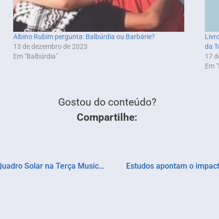
Albino Rubim pergunta: Balbúrdia ou Barbárie?
Livr
13 de dezembro de 2023
da T
Em "Balbúrdia"
17 d
Em "
Gostou do conteúdo?
Compartilhe:
Museu Geológico da Bahia recebe Camerata Quadro Solar na Terça Musical de julho
Estudos apontam o impact