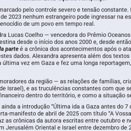
arcado pelo controle severo e tensão constante. E
 de 2023 nenhum estrangeiro pode ingressar na estre
 genocídio de um povo em tempo real.
dra Lucas Coelho — vencedora do Prêmio Oceanos d
ina desde o início dos anos 2000 e, desde então
a parte
é a crônica dos acontecimentos após o at
estes dados. Alexandra apresenta além dos textos 
a última vez em Gaza e fez uma longa reportagem, 
 moradores da região — as relações de famílias, c
 de Israel), e as truculências constantes com que 
anceiro dentro do território, e como a situação s
do ainda a introdução “Última ida a Gaza antes do 7
rta-manifesto de abril de 2025 com título “A Vos
raz as crônicas da autora escritas entre outubro e n
m Jerusalém Oriental e Israel entre dezembro de 2