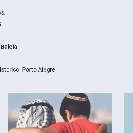
os.
5
 Baleia
stórico, Porto Alegre