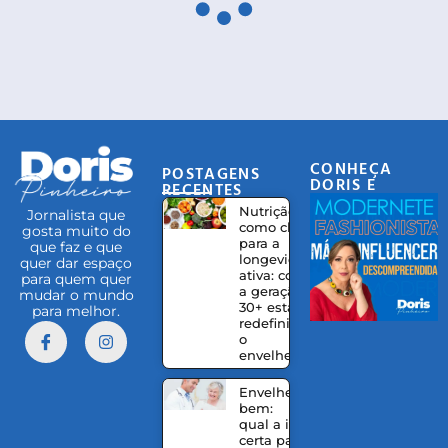
CONHEÇA
POSTAGENS
DORIS E
RECENTES
EQUIPE
Nutrição
Jornalista que
como chave
gosta muito do
para a
que faz e que
longevidade
quer dar espaço
ativa: como
para quem quer
a geração
mudar o mundo
30+ está
para melhor.
redefinindo
o
envelhecer
Envelhecer
bem:
qual a idade
certa para